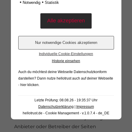
dem Zeitpunkt der Kenntnis einer
•
•
Notwendig
Statistik
konkreten Rechtsverletzung möglich. Bei
Bekanntwerden von entsprechenden
Rechtsverletzungen werden wir diese
Inhalte umgehend entfernen.
Individuelle Cookie-Einstellungen
Haftung für Links
Historie einsehen
Auch du möchtest deine Webseite Datenschutzkonform
Unser Angebot enthält Links zu externen
darstellen? Dann nutze
hellotrust auch auf deiner Webseite
Webseiten Dritter, auf deren Inhalte wir
- hier klicken
.
keinen Einfluss haben. Deshalb können wir
für diese fremden Inhalte auch keine
Letzte Prüfung: 08.08.26 - 19:35:37 Uhr
Datenschutzerklärung
|
Impressum
Gewähr übernehmen. Für die Inhalte der
hellotrust.de - Cookie Management - v.1.0.7.4 - de_DE
verlinkten Seiten ist stets der jeweilige
Anbieter oder Betreiber der Seiten