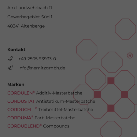
Am Landwehrbach 11
Gewerbegebiet Süd 1
48341 Altenberge
Kontakt
+49 2505 93933-0
info@nemitzgmbh.de
Marken
®
CORDULEN
Additiv-Masterbatche
CORDUSTAT
Antistatikum-Masterbatche
®
CORDUCELL
Treibmittel-Masterbatche
®
CORDUMA
Farb-Masterbatche
®
CORDUBLEND
Compounds