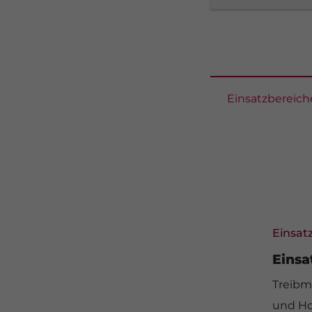
Einsatzbereich
Einsat
Eins
Treibm
und Hoh