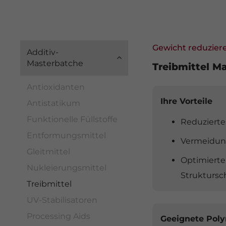
Gewicht reduzier
Additiv-
Masterbatche
Treibmittel M
Antioxidanten
Ihre Vorteile
Antistatikum
Funktionelle Füllstoffe
Reduzierte
Entformungsmittel
Vermeidung
Gleitmittel
Optimierte
Nukleierungsmittel
Strukturs
Treibmittel
UV-Stabilisatoren
Processing Aids
Geeignete Pol