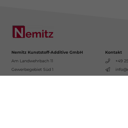
Nemitz Kunststoff-Additive GmbH
Kontakt
Am Landwehrbach 11
+49 2
Gewerbegebiet Süd 1
info@
48341 Altenberge