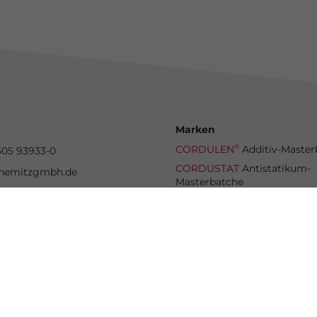
Marken
®
CORDULEN
Additiv-Master
505 93933-0
CORDUSTAT
Antistatikum-
nemitzgmbh.de
Masterbatche
®
CORDUCELL
Treibmittel-M
®
CORDUMA
Farb-Masterbat
®
CORDUBLEND
Compound
© Nemitz Kunststoff-Additive GmbH
Konzeption & Design by
CloudConsult