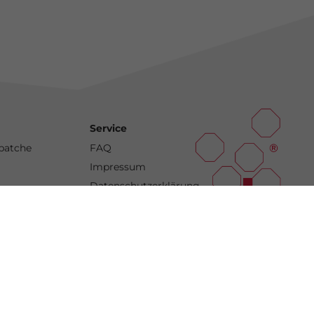
Service
batche
FAQ
Impressum
Datenschutzerklärung
asterbatche
che
s