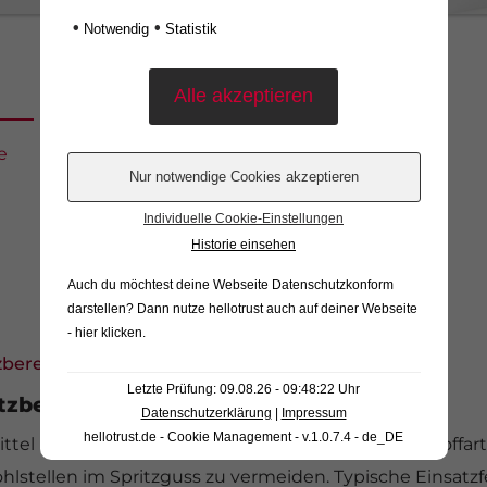
•
•
Notwendig
Statistik
e
Einsatzgrund
Funktionen
Arten
Individuelle Cookie-Einstellungen
Historie einsehen
Auch du möchtest deine Webseite Datenschutzkonform
darstellen? Dann nutze
hellotrust auch auf deiner Webseite
- hier klicken
.
zbereich
Letzte Prüfung: 09.08.26 - 09:48:22 Uhr
atzbereiche und Anwendungen
Datenschutzerklärung
|
Impressum
hellotrust.de - Cookie Management - v.1.0.7.4 - de_DE
ittel Masterbatche werden eingesetzt, um Kunststoffarti
lstellen im Spritzguss zu vermeiden. Typische Einsatzfe