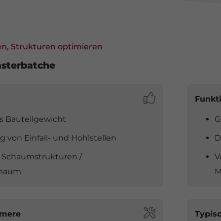
en, Strukturen optimieren
asterbatche
Funkt
s Bauteilgewicht
G
 von Einfall- und Hohlstellen
D
 Schaumstrukturen /
V
chaum
M
ymere
Typis