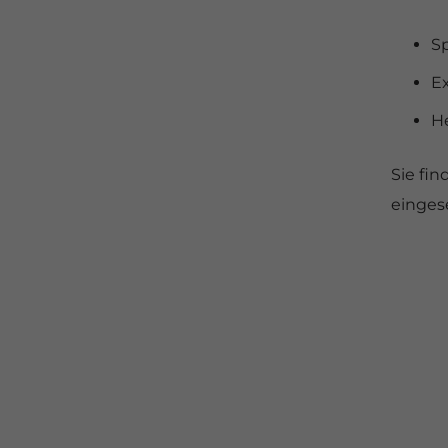
Sp
E
H
Sie fi
einges